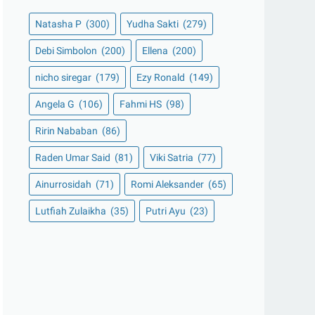
Natasha P
(300)
Yudha Sakti
(279)
Debi Simbolon
(200)
Ellena
(200)
nicho siregar
(179)
Ezy Ronald
(149)
Angela G
(106)
Fahmi HS
(98)
Ririn Nababan
(86)
Raden Umar Said
(81)
Viki Satria
(77)
Ainurrosidah
(71)
Romi Aleksander
(65)
Lutfiah Zulaikha
(35)
Putri Ayu
(23)