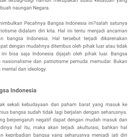
idak terbagi-bagi namun merupakan suatu kesatuan yang
 sebuah naungan Negara.
nimbulkan Pecahnya Bangsa Indonesia ini?salah satunya
otisme didalam diri kita. Hal ini tentu menjadi ancaman
angsa Indonesia. Hal tersebut terjadi dikarenakan
pat dengan mudahnya ditembus oleh pihak luar atau tidak
i bisa saja Indonesia dijajah oleh pihak luar. Bangsa
asa nasionalisme dan patriotisme pemuda memudar. Bukan
a mental dan ideology.
sa Indonesia
nyak sekali kebudayaan dan paham barat yang masuk ke
us bangsa sudah tidak lagi berjalan dengan seharusnya.
ng berpengaruh negatif dapat dengan mudah masuk dan
dinya hal itu, maka akan terjadi akulturasi, bahkan hal
 kepribadian bangsa yang seharusnya menjadi jati diri