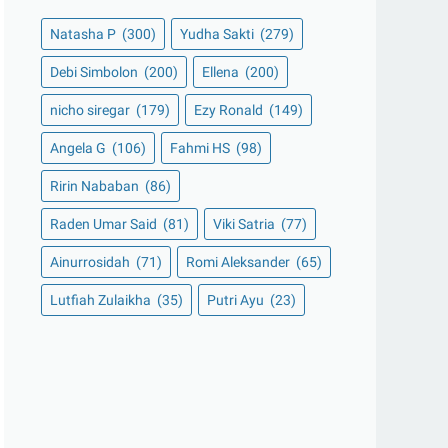
Natasha P
(300)
Yudha Sakti
(279)
Debi Simbolon
(200)
Ellena
(200)
nicho siregar
(179)
Ezy Ronald
(149)
Angela G
(106)
Fahmi HS
(98)
Ririn Nababan
(86)
Raden Umar Said
(81)
Viki Satria
(77)
Ainurrosidah
(71)
Romi Aleksander
(65)
Lutfiah Zulaikha
(35)
Putri Ayu
(23)