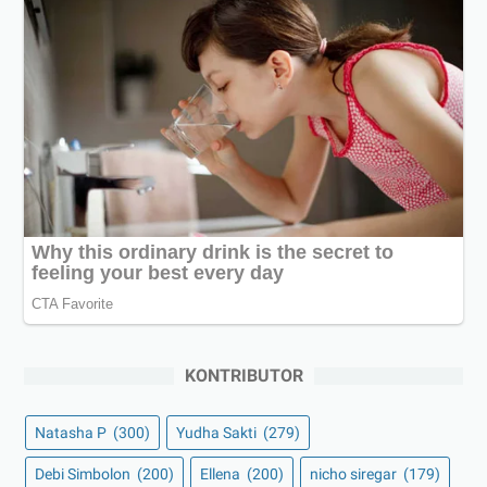
KONTRIBUTOR
Natasha P
(300)
Yudha Sakti
(279)
Debi Simbolon
(200)
Ellena
(200)
nicho siregar
(179)