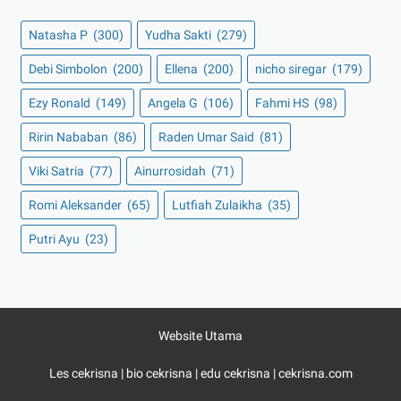
Natasha P
(300)
Yudha Sakti
(279)
Debi Simbolon
(200)
Ellena
(200)
nicho siregar
(179)
Ezy Ronald
(149)
Angela G
(106)
Fahmi HS
(98)
Ririn Nababan
(86)
Raden Umar Said
(81)
Viki Satria
(77)
Ainurrosidah
(71)
Romi Aleksander
(65)
Lutfiah Zulaikha
(35)
Putri Ayu
(23)
Website Utama
Les cekrisna
|
bio cekrisna
|
edu cekrisna
|
cekrisna.com