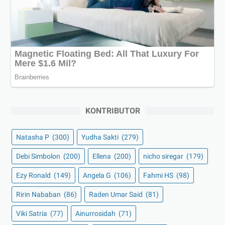
KONTRIBUTOR
Natasha P
(300)
Yudha Sakti
(279)
Debi Simbolon
(200)
Ellena
(200)
nicho siregar
(179)
Ezy Ronald
(149)
Angela G
(106)
Fahmi HS
(98)
Ririn Nababan
(86)
Raden Umar Said
(81)
Viki Satria
(77)
Ainurrosidah
(71)