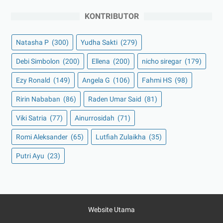
KONTRIBUTOR
Natasha P
(300)
Yudha Sakti
(279)
Debi Simbolon
(200)
Ellena
(200)
nicho siregar
(179)
Ezy Ronald
(149)
Angela G
(106)
Fahmi HS
(98)
Ririn Nababan
(86)
Raden Umar Said
(81)
Viki Satria
(77)
Ainurrosidah
(71)
Romi Aleksander
(65)
Lutfiah Zulaikha
(35)
Putri Ayu
(23)
Website Utama