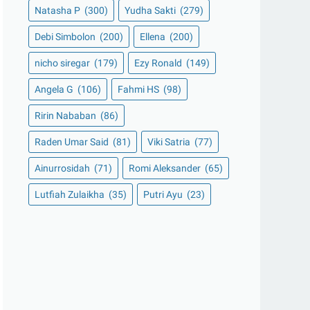
Natasha P
(300)
Yudha Sakti
(279)
Debi Simbolon
(200)
Ellena
(200)
nicho siregar
(179)
Ezy Ronald
(149)
Angela G
(106)
Fahmi HS
(98)
Ririn Nababan
(86)
Raden Umar Said
(81)
Viki Satria
(77)
Ainurrosidah
(71)
Romi Aleksander
(65)
Lutfiah Zulaikha
(35)
Putri Ayu
(23)