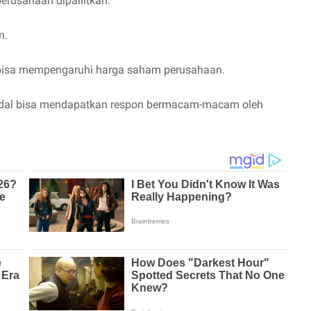
erusahaan dipailitkan.
n.
a bisa mempengaruhi harga saham perusahaan.
 modal bisa mendapatkan respon bermacam-macam oleh