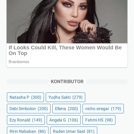
KONTRIBUTOR
Natasha P
(300)
Yudha Sakti
(279)
Debi Simbolon
(200)
Ellena
(200)
nicho siregar
(179)
Ezy Ronald
(149)
Angela G
(106)
Fahmi HS
(98)
Ririn Nababan
(86)
Raden Umar Said
(81)