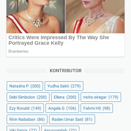
KONTRIBUTOR
Natasha P
(300)
Yudha Sakti
(279)
Debi Simbolon
(200)
Ellena
(200)
nicho siregar
(179)
Ezy Ronald
(149)
Angela G
(106)
Fahmi HS
(98)
Ririn Nababan
(86)
Raden Umar Said
(81)
Viki Satria
(77)
Ainurrosidah
(71)