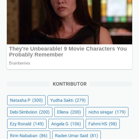
KONTRIBUTOR
Natasha P
(300)
Yudha Sakti
(279)
Debi Simbolon
(200)
Ellena
(200)
nicho siregar
(179)
Ezy Ronald
(149)
Angela G
(106)
Fahmi HS
(98)
Ririn Nababan
(86)
Raden Umar Said
(81)