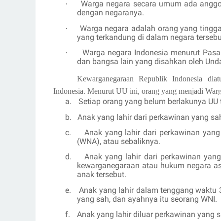
Warga negara secara umum ada anggota
·
dengan negaranya.
Warga negara adalah orang yang tingg
·
yang terkandung di dalam negara tersebu
Warga negara Indonesia menurut Pasal
·
dan bangsa lain yang disahkan oleh Un
Kewarganegaraan Republik Indonesia di
Indonesia. Menurut UU ini, orang yang menjadi War
a.
Setiap orang yang belum berlakunya UU t
b.
Anak yang lahir dari perkawinan yang sa
c.
Anak yang lahir dari perkawinan yan
(WNA), atau sebaliknya.
d.
Anak yang lahir dari perkawinan yan
kewarganegaraan atau hukum negara as
anak tersebut.
e.
Anak yang lahir dalam tenggang waktu 3
yang sah, dan ayahnya itu seorang WNI.
f.
Anak yang lahir diluar perkawinan yang s