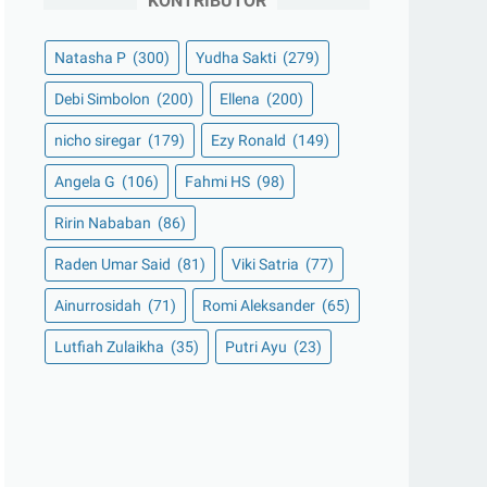
KONTRIBUTOR
Natasha P
(300)
Yudha Sakti
(279)
Debi Simbolon
(200)
Ellena
(200)
nicho siregar
(179)
Ezy Ronald
(149)
Angela G
(106)
Fahmi HS
(98)
Ririn Nababan
(86)
Raden Umar Said
(81)
Viki Satria
(77)
Ainurrosidah
(71)
Romi Aleksander
(65)
Lutfiah Zulaikha
(35)
Putri Ayu
(23)