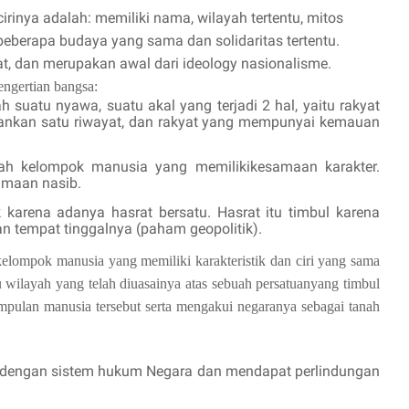
irinya adalah: memiliki nama, wilayah tertentu, mitos
beberapa budaya yang sama dan solidaritas tertentu.
at, dan merupakan awal dari ideology nasionalisme.
gertian bangsa:
 suatu nyawa, suatu akal yang terjadi 2 hal, yaitu rakyat
ankan satu riwayat, dan rakyat yang mempunyai kemauan
.
ah kelompok manusia yang memilikikesamaan karakter.
amaan nasib.
 karena adanya hasrat bersatu. Hasrat itu timbul karena
n tempat tinggalnya (paham geopolitik).
u kelompok manusia yang memiliki karakteristik dan ciri yang sama
u wilayah yang telah diuasainya atas sebuah persatuanyang timbul
ekumpulan manusia tersebut serta mengakui negaranya sebagai tanah
t dengan sistem hukum Negara dan mendapat perlindungan