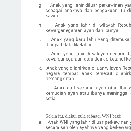
g.
Anak yang lahir diluar perkawinan y
sebagai anaknya dan pengakuan itu di
kawin.
h.
Anak yang lahir di wilayah Republ
kewarganegaraan ayah dan ibunya.
i.
Anak yang baru lahir yang ditemuka
ibunya tidak diketahui.
j.
Anak yang lahir di wilayah negara Re
kewarganegaraan atau tidak diketahui k
k.
Anak yang dilahirkan diluar wilayah Rep
negara tempat anak tersebut dilah
bersangkutan.
l.
Anak dari seorang ayah atau ibu 
kemudian ayah atau ibunya meninggal
setia.
Selain itu, diakui pula sebagai WNI bagi:
a.
Anak WNI yang lahir diluar perkawinan 
secara sah oleh ayahnya yang berkewar