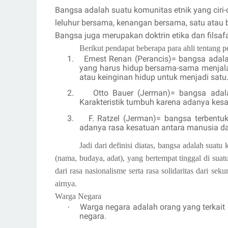
Bangsa adalah suatu komunitas etnik yang ciri-c
leluhur bersama, kenangan bersama, satu atau 
Bangsa juga merupakan doktrin etika dan filsaf
Berikut pendapat beberapa para ahli tentang pen
1.
Ernest Renan (Perancis)= bangsa adalah
yang harus hidup bersama-sama menjal
atau keinginan hidup untuk menjadi satu
2.
Otto Bauer (Jerman)= bangsa adal
Karakteristik tumbuh karena adanya kes
3.
F. Ratzel (Jerman)= bangsa terbentuk
adanya rasa kesatuan antara manusia da
Jadi dari definisi diatas, bangsa adalah suat
(nama, budaya, adat), yang bertempat tinggal di suat
dari rasa nasionalisme serta rasa solidaritas dari s
airnya.
Warga Negara
Warga negara adalah orang yang terkai
·
negara.