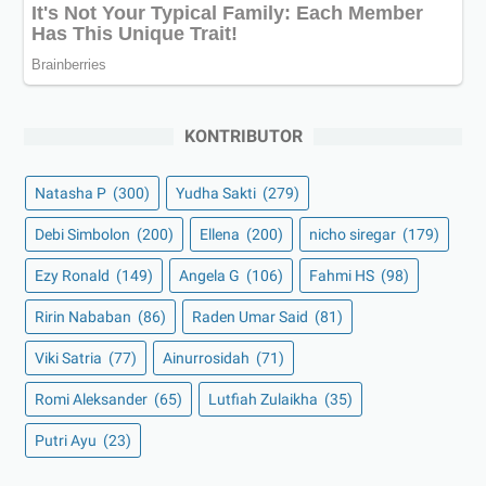
KONTRIBUTOR
Natasha P
(300)
Yudha Sakti
(279)
Debi Simbolon
(200)
Ellena
(200)
nicho siregar
(179)
Ezy Ronald
(149)
Angela G
(106)
Fahmi HS
(98)
Ririn Nababan
(86)
Raden Umar Said
(81)
Viki Satria
(77)
Ainurrosidah
(71)
Romi Aleksander
(65)
Lutfiah Zulaikha
(35)
Putri Ayu
(23)