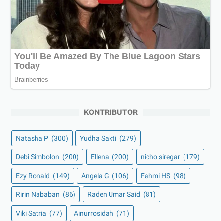
KONTRIBUTOR
Natasha P
(300)
Yudha Sakti
(279)
Debi Simbolon
(200)
Ellena
(200)
nicho siregar
(179)
Ezy Ronald
(149)
Angela G
(106)
Fahmi HS
(98)
Ririn Nababan
(86)
Raden Umar Said
(81)
Viki Satria
(77)
Ainurrosidah
(71)