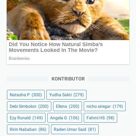
KONTRIBUTOR
Natasha P
(300)
Yudha Sakti
(279)
Debi Simbolon
(200)
Ellena
(200)
nicho siregar
(179)
Ezy Ronald
(149)
Angela G
(106)
Fahmi HS
(98)
Ririn Nababan
(86)
Raden Umar Said
(81)