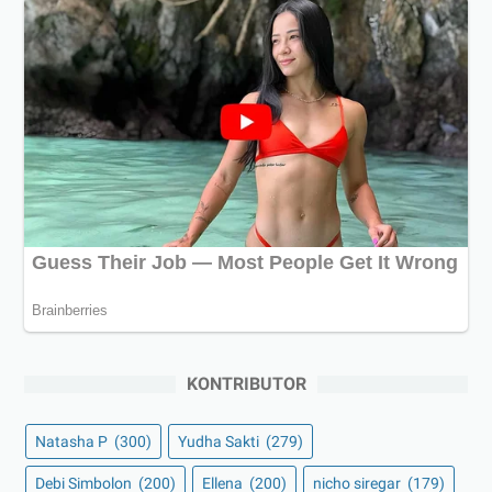
KONTRIBUTOR
Natasha P
(300)
Yudha Sakti
(279)
Debi Simbolon
(200)
Ellena
(200)
nicho siregar
(179)