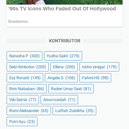
KONTRIBUTOR
Natasha P
(300)
Yudha Sakti
(279)
Debi Simbolon
(200)
Ellena
(200)
nicho siregar
(179)
Ezy Ronald
(149)
Angela G
(106)
Fahmi HS
(98)
Ririn Nababan
(86)
Raden Umar Said
(81)
Viki Satria
(77)
Ainurrosidah
(71)
Romi Aleksander
(65)
Lutfiah Zulaikha
(35)
Putri Ayu
(23)