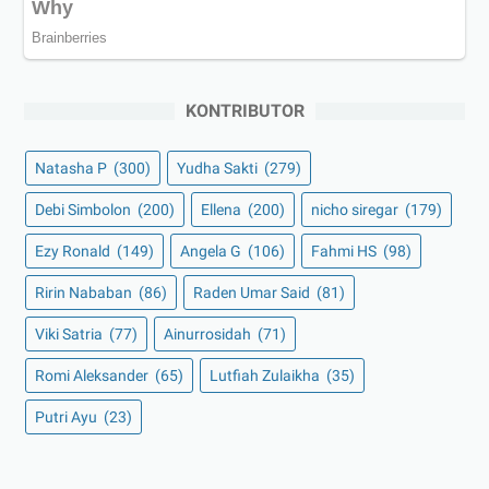
KONTRIBUTOR
Natasha P
(300)
Yudha Sakti
(279)
Debi Simbolon
(200)
Ellena
(200)
nicho siregar
(179)
Ezy Ronald
(149)
Angela G
(106)
Fahmi HS
(98)
Ririn Nababan
(86)
Raden Umar Said
(81)
Viki Satria
(77)
Ainurrosidah
(71)
Romi Aleksander
(65)
Lutfiah Zulaikha
(35)
Putri Ayu
(23)