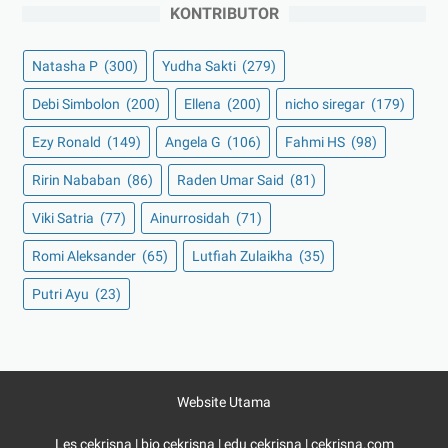
KONTRIBUTOR
Natasha P
(300)
Yudha Sakti
(279)
Debi Simbolon
(200)
Ellena
(200)
nicho siregar
(179)
Ezy Ronald
(149)
Angela G
(106)
Fahmi HS
(98)
Ririn Nababan
(86)
Raden Umar Said
(81)
Viki Satria
(77)
Ainurrosidah
(71)
Romi Aleksander
(65)
Lutfiah Zulaikha
(35)
Putri Ayu
(23)
Website Utama
Les cekrisna
|
bio cekrisna
|
edu cekrisna
|
cekrisna.com