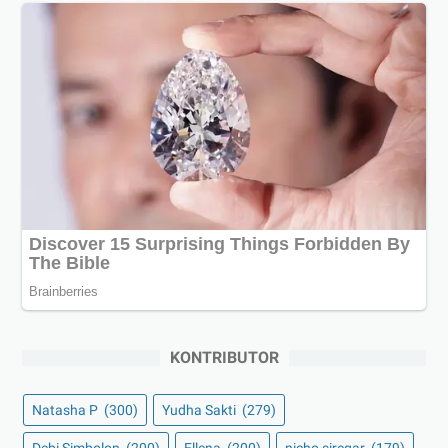
KONTRIBUTOR
Natasha P
(300)
Yudha Sakti
(279)