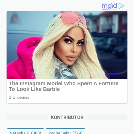
KONTRIBUTOR
Natasha P
(300)
Yudha Sakti
(279)