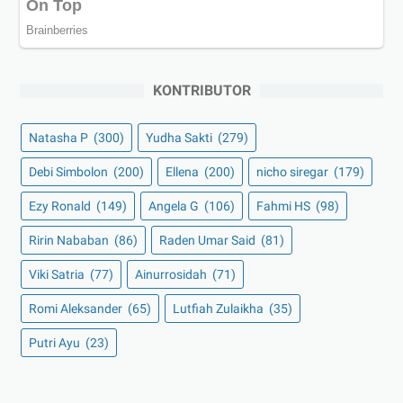
KONTRIBUTOR
Natasha P
(300)
Yudha Sakti
(279)
Debi Simbolon
(200)
Ellena
(200)
nicho siregar
(179)
Ezy Ronald
(149)
Angela G
(106)
Fahmi HS
(98)
Ririn Nababan
(86)
Raden Umar Said
(81)
Viki Satria
(77)
Ainurrosidah
(71)
Romi Aleksander
(65)
Lutfiah Zulaikha
(35)
Putri Ayu
(23)