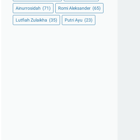
Ainurrosidah
(71)
Romi Aleksander
(65)
Lutfiah Zulaikha
(35)
Putri Ayu
(23)