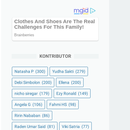
KONTRIBUTOR
Natasha P
(300)
Yudha Sakti
(279)
Debi Simbolon
(200)
Ellena
(200)
nicho siregar
(179)
Ezy Ronald
(149)
Angela G
(106)
Fahmi HS
(98)
Ririn Nababan
(86)
Raden Umar Said
(81)
Viki Satria
(77)