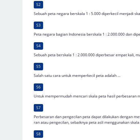
S2
Sebuah peta negara berskala 1 : 5.000 diperkecil menjadi ska
S3
Peta negara bagian Indonesia berskala 1 : 2.000.000 dan dipe
S4
Sebuah peta berskala 1 : 2.000.000 diperbesar empat kali, m
S5
Salah satu cara untuk memperkecil peta adalah …
S6
Untuk mempermudah mencari skala peta hasil perbesaran 
S7
Perbesaran dan pengecilan peta dapat dilakukan dengan me
ran atau pengecilan, sebaiknya peta asli menggunakan skala
S8