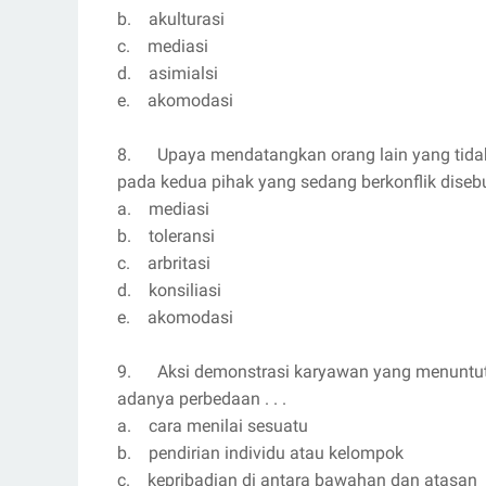
b. akulturasi
c. mediasi
d. asimialsi
e. akomodasi
8. Upaya mendatangkan orang lain yang tidak
pada kedua pihak yang sedang berkonflik disebut 
a. mediasi
b. toleransi
c. arbritasi
d. konsiliasi
e. akomodasi
9. Aksi demonstrasi karyawan yang menuntut 
adanya perbedaan . . .
a. cara menilai sesuatu
b. pendirian individu atau kelompok
c. kepribadian di antara bawahan dan atasan