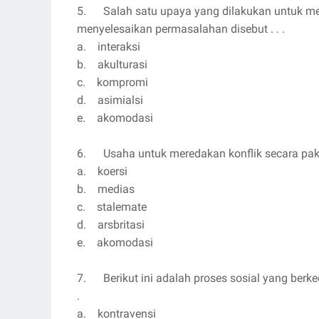
5. Salah satu upaya yang dilakukan untuk mem
menyelesaikan permasalahan disebut . . .
a. interaksi
b. akulturasi
c. kompromi
d. asimialsi
e. akomodasi
6. Usaha untuk meredakan konflik secara paks
a. koersi
b. medias
c. stalemate
d. arsbritasi
e. akomodasi
7. Berikut ini adalah proses sosial yang berk
.
a. kontravensi