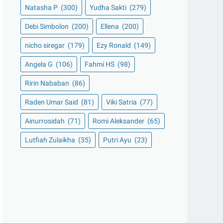
Natasha P
(300)
Yudha Sakti
(279)
Debi Simbolon
(200)
Ellena
(200)
nicho siregar
(179)
Ezy Ronald
(149)
Angela G
(106)
Fahmi HS
(98)
Ririn Nababan
(86)
Raden Umar Said
(81)
Viki Satria
(77)
Ainurrosidah
(71)
Romi Aleksander
(65)
Lutfiah Zulaikha
(35)
Putri Ayu
(23)