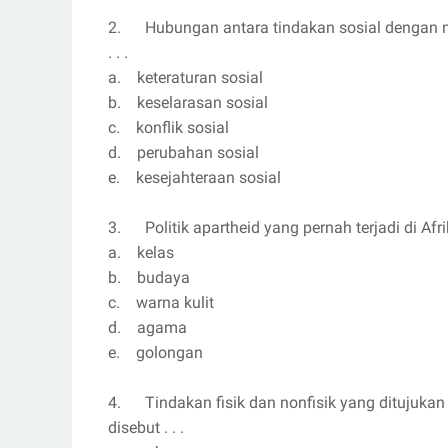
2. Hubungan antara tindakan sosial dengan no
. . .
a. keteraturan sosial
b. keselarasan sosial
c. konflik sosial
d. perubahan sosial
e. kesejahteraan sosial
3. Politik apartheid yang pernah terjadi di Afr
a. kelas
b. budaya
c. warna kulit
d. agama
e. golongan
4. Tindakan fisik dan nonfisik yang ditujukan
disebut . . .