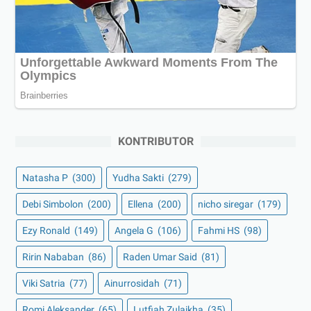
KONTRIBUTOR
Natasha P
(300)
Yudha Sakti
(279)
Debi Simbolon
(200)
Ellena
(200)
nicho siregar
(179)
Ezy Ronald
(149)
Angela G
(106)
Fahmi HS
(98)
Ririn Nababan
(86)
Raden Umar Said
(81)
Viki Satria
(77)
Ainurrosidah
(71)
Romi Aleksander
(65)
Lutfiah Zulaikha
(35)