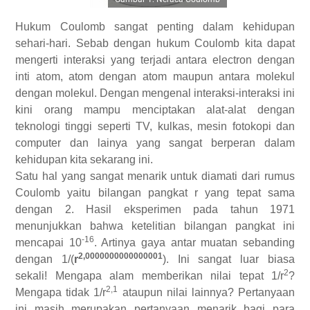
Hukum Coulomb sangat penting dalam kehidupan
sehari-hari. Sebab dengan hukum Coulomb kita dapat
mengerti interaksi yang terjadi antara electron dengan
inti atom, atom dengan atom maupun antara molekul
dengan molekul. Dengan mengenal interaksi-interaksi ini
kini orang mampu menciptakan alat-alat dengan
teknologi tinggi seperti TV, kulkas, mesin fotokopi dan
computer dan lainya yang sangat berperan dalam
kehidupan kita sekarang ini.
Satu hal yang sangat menarik untuk diamati dari rumus
Coulomb yaitu bilangan pangkat r yang tepat sama
dengan 2. Hasil eksperimen pada tahun 1971
menunjukkan bahwa ketelitian bilangan pangkat ini
-16
mencapai 10
. Artinya gaya antar muatan sebanding
2,0000000000000001
dengan 1/(
r
). Ini sangat luar biasa
2
sekali! Mengapa alam memberikan nilai tepat 1/r
?
2,1
Mengapa tidak 1/r
ataupun nilai lainnya? Pertanyaan
ini masih merupakan pertanyaan menarik bagi para