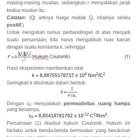
masing-masing muatan, sedangkan r menyatakan jarak
kedua muatan itu.
Catatan
:
|Q| artinya harga mutlak Q, nilainya selalu
positif
.)
Untuk mengubah rumus perbandingan di atas menjadi
suatu persamaan, kita harus mengalikan ruas kanan
dengan suatu konstanta
k
, sehingga
Hasil eksperimen memberikan nilai
9
2
2
k = 8,98755178737 x 10
Nm
/C
Seringkali k dituliskan dalam bentuk:
Dengan ε
menyatakan
permeativitas ruang hampa
0
yang besarnya,
-12
2
2
ε
= 8,85418781762 x 10
C
/Nm
.
0
Persamaan (1) disebut hukum Coulomb. Hukum ini
berlaku untuk benda-benda bermuatan yang berukuran