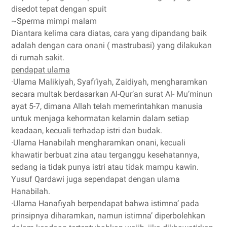
disedot tepat dengan spuit
~Sperma mimpi malam
Diantara kelima cara diatas, cara yang dipandang baik
adalah dengan cara onani ( mastrubasi) yang dilakukan
di rumah sakit.
pendapat ulama
·
Ulama Malikiyah, Syafi
’
iyah, Zaidiyah, mengharamkan
secara multak berdasarkan Al-Qur
’
an surat Al- Mu
’
minun
ayat 5-7, dimana Allah telah memerintahkan manusia
untuk menjaga kehormatan kelamin dalam setiap
keadaan, kecuali terhadap istri dan budak.
·
Ulama Hanabilah mengharamkan onani, kecuali
khawatir berbuat zina atau terganggu kesehatannya,
sedang ia tidak punya istri atau tidak mampu kawin.
Yusuf Qardawi juga sependapat dengan ulama
Hanabilah.
·
Ulama Hanafiyah berpendapat bahwa istimna’ pada
prinsipnya diharamkan, namun istimna’ diperbolehkan