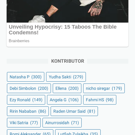
KONTRIBUTOR
Natasha P
(300)
Yudha Sakti
(279)
Debi Simbolon
(200)
Ellena
(200)
nicho siregar
(179)
Ezy Ronald
(149)
Angela G
(106)
Fahmi HS
(98)
Ririn Nababan
(86)
Raden Umar Said
(81)
Viki Satria
(77)
Ainurrosidah
(71)
Romi Aleksander
(65)
Lutfiah Zulaikha
(35)