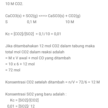
10 M CO2.
CaCO3(s) + SO2(g) <==> CaSO3(s) + CO2(g)
S
0,1 M 10 M
Kc = [CO2]/[SO2] = 0,1/10 = 0,01
Jika ditambahakan 12 mol CO2 dalam tabung maka
total mol CO2 dalam reaksi adalah
= M x V awal + mol CO yang ditambah
= 10 x 6 + 12 mol
= 72 mol
Konsentrasi CO2 setelah ditambah = n/V = 72/6 = 12 M
Konsentrasi SO2 yang baru adalah :
Kc = [SO2]/[CO2]
0,01 = [SO2]/ 12