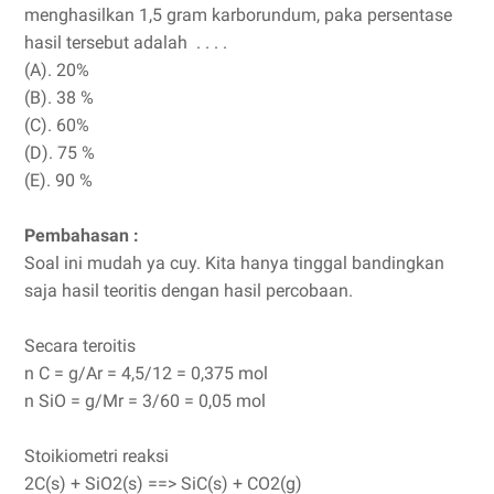
menghasilkan 1,5 gram karborundum, paka persentase
hasil tersebut adalah . . . .
(A). 20%
(B). 38 %
(C). 60%
(D). 75 %
(E). 90 %
Pembahasan :
Soal ini mudah ya cuy. Kita hanya tinggal bandingkan
saja hasil teoritis dengan hasil percobaan.
Secara teroitis
n C = g/Ar = 4,5/12 = 0,375 mol
n SiO = g/Mr = 3/60 = 0,05 mol
Stoikiometri reaksi
2C(s) + SiO2(s) ==> SiC(s) + CO2(g)