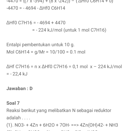
-4470 = {(7 x -394) + (8 x -242)} – { ∆Hf0 C6H14 + 0}
-4470 = - 4694 - ∆Hf0 C6H14
∆Hf0 C7H16 = - 4694 + 4470
= - 224 kJ/mol (untuk 1 mol C7H16)
Entalpi pembentukan untuk 10 g.
Mol C6H14 = g/Mr = 10/100 = 0.1 mol
∆Hf C7H16 = n x ∆Hf0 C7H16 = 0,1 mol x – 224 kJ/mol
= - 22,4 kJ
Jawaban : D
Soal 7
Reaksi berikut yang melibatkan N sebagai reduktor
adalah . . . .
(1). NO3- + 4Zn + 6H2O + 7OH- ==> 4Zn(OH)42- + NH3