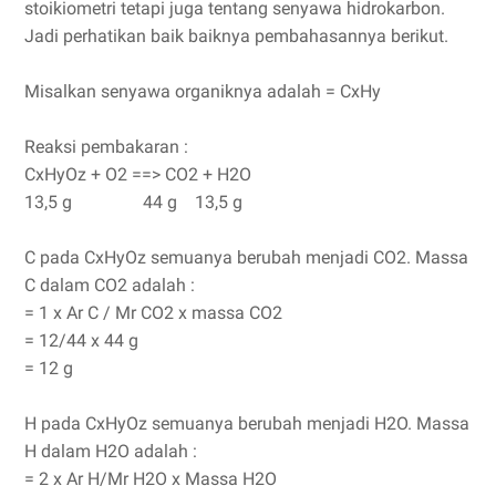
stoikiometri tetapi juga tentang senyawa hidrokarbon.
Jadi perhatikan baik baiknya pembahasannya berikut.
Misalkan senyawa organiknya adalah = CxHy
Reaksi pembakaran :
CxHyOz + O2 ==> CO2 + H2O
13,5 g 44 g 13,5 g
C pada CxHyOz semuanya berubah menjadi CO2. Massa
C dalam CO2 adalah :
= 1 x Ar C / Mr CO2 x massa CO2
= 12/44 x 44 g
= 12 g
H pada CxHyOz semuanya berubah menjadi H2O. Massa
H dalam H2O adalah :
= 2 x Ar H/Mr H2O x Massa H2O