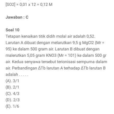
[SO2] = 0,01 x 12 = 0,12 M
Jawaban : C
Soal 10
Tetapan kenaikan titik didih molal air adalah 0,52.
Larutan A dibuat dengan melarutkan 9,5 g MgCl2 (Mr =
95) ke dalam 500 gram air. Larutan B dibuat dengan
malerutkan 5,05 gram KNO3 (Mr = 101) ke dalam 500 gr
air. Kedua senyawa tersebut terionisasi sempurna dalam
air. Perbandingan ∆Tb larutan A terhadap ∆Tb larutan B
adalah . . . . .
(A). 3/1
(B). 2/1
(C). 4/3
(D). 2/3
(E). 1/6