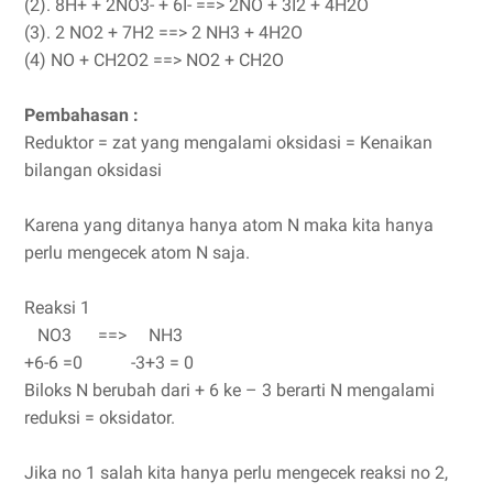
(2). 8H+ + 2NO3- + 6I- ==> 2NO + 3I2 + 4H2O
(3). 2 NO2 + 7H2 ==> 2 NH3 + 4H2O
(4) NO + CH2O2 ==> NO2 + CH2O
Pembahasan :
Reduktor = zat yang mengalami oksidasi = Kenaikan
bilangan oksidasi
Karena yang ditanya hanya atom N maka kita hanya
perlu mengecek atom N saja.
Reaksi 1
NO3 ==> NH3
+6-6 =0 -3+3 = 0
Biloks N berubah dari + 6 ke – 3 berarti N mengalami
reduksi = oksidator.
Jika no 1 salah kita hanya perlu mengecek reaksi no 2,