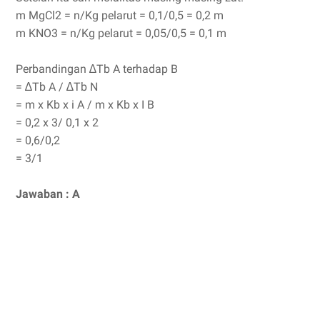
m MgCl2 = n/Kg pelarut = 0,1/0,5 = 0,2 m
m KNO3 = n/Kg pelarut = 0,05/0,5 = 0,1 m
Perbandingan ∆Tb A terhadap B
= ∆Tb A / ∆Tb N
= m x Kb x i A / m x Kb x I B
= 0,2 x 3/ 0,1 x 2
= 0,6/0,2
= 3/1
Jawaban : A