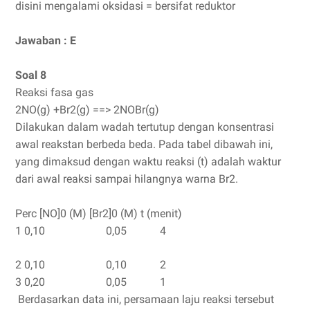
disini mengalami oksidasi = bersifat reduktor
Jawaban : E
Soal 8
Reaksi fasa gas
2NO(g) +Br2(g) ==> 2NOBr(g)
Dilakukan dalam wadah tertutup dengan konsentrasi
awal reakstan berbeda beda. Pada tabel dibawah ini,
yang dimaksud dengan waktu reaksi (t) adalah waktur
dari awal reaksi sampai hilangnya warna Br2.
Perc
[NO]0 (M)
[Br2]0 (M)
t (menit)
1
0,10 0,05
4
2
0,10
0,10
2
3
0,20
0,05
1
Berdasarkan data ini, persamaan laju reaksi tersebut