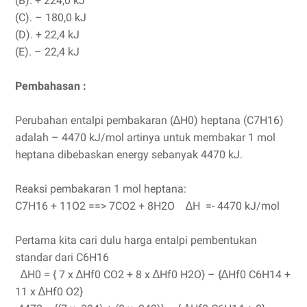
(B). + 224,0 kJ
(C). – 180,0 kJ
(D). + 22,4 kJ
(E). – 22,4 kJ
Pembahasan :
Perubahan entalpi pembakaran (∆H0) heptana (C7H16)
adalah – 4470 kJ/mol artinya untuk membakar 1 mol
heptana dibebaskan energy sebanyak 4470 kJ.
Reaksi pembakaran 1 mol heptana:
C7H16 + 11O2 ==> 7CO2 + 8H2O ∆H =- 4470 kJ/mol
Pertama kita cari dulu harga entalpi pembentukan
standar dari C6H16
∆H0 = { 7 x ∆Hf0 CO2 + 8 x ∆Hf0 H2O} – {∆Hf0 C6H14 +
11 x ∆Hf0 O2}