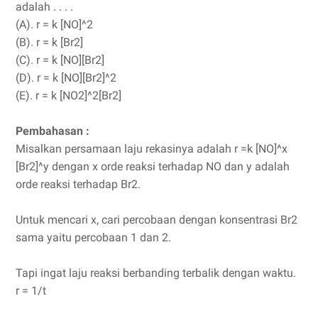
adalah . . . .
(A). r = k [NO]^2
(B). r = k [Br2]
(C). r = k [NO][Br2]
(D). r = k [NO][Br2]^2
(E). r = k [NO2]^2[Br2]
Pembahasan :
Misalkan persamaan laju rekasinya adalah r =k [NO]^x
[Br2]^y dengan x orde reaksi terhadap NO dan y adalah
orde reaksi terhadap Br2.
Untuk mencari x, cari percobaan dengan konsentrasi Br2
sama yaitu percobaan 1 dan 2.
Tapi ingat laju reaksi berbanding terbalik dengan waktu.
r = 1/t