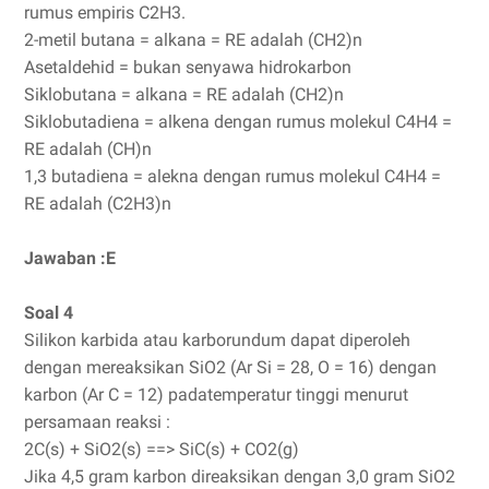
rumus empiris C2H3.
2-metil butana = alkana = RE adalah (CH2)n
Asetaldehid = bukan senyawa hidrokarbon
Siklobutana = alkana = RE adalah (CH2)n
Siklobutadiena = alkena dengan rumus molekul C4H4 =
RE adalah (CH)n
1,3 butadiena = alekna dengan rumus molekul C4H4 =
RE adalah (C2H3)n
Jawaban :E
Soal 4
Silikon karbida atau karborundum dapat diperoleh
dengan mereaksikan SiO2 (Ar Si = 28, O = 16) dengan
karbon (Ar C = 12) padatemperatur tinggi menurut
persamaan reaksi :
2C(s) + SiO2(s) ==> SiC(s) + CO2(g)
Jika 4,5 gram karbon direaksikan dengan 3,0 gram SiO2