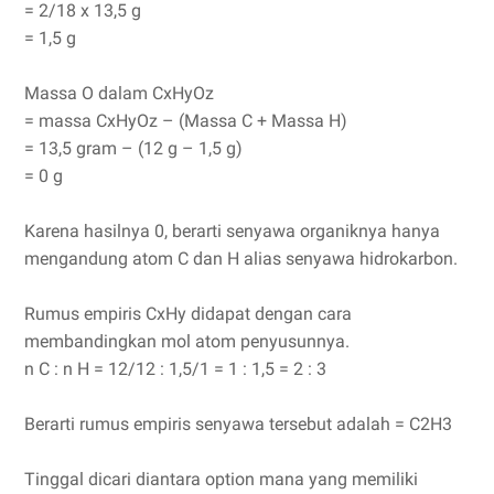
= 2/18 x 13,5 g
= 1,5 g
Massa O dalam CxHyOz
= massa CxHyOz – (Massa C + Massa H)
= 13,5 gram – (12 g – 1,5 g)
= 0 g
Karena hasilnya 0, berarti senyawa organiknya hanya
mengandung atom C dan H alias senyawa hidrokarbon.
Rumus empiris CxHy didapat dengan cara
membandingkan mol atom penyusunnya.
n C : n H = 12/12 : 1,5/1 = 1 : 1,5 = 2 : 3
Berarti rumus empiris senyawa tersebut adalah = C2H3
Tinggal dicari diantara option mana yang memiliki