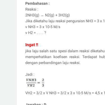
Pembahasan :
Reaksi :
2NH3(g)
→
N2(g) + 3H2(g)
Jika diketahu laju reaksi penguraisn NH3 = 3 x 
v NH3 = 3 x 10-5 M/s
v H2 = . . . . ?
Ingat !!
jika laju salah satu spesi dalam reaksi diketah
memperhatikan koefisen reaksi. Terdapat hu
dengan perbandingan laju reaksi.
Jadi :
VH2 = 3/2 x V NH3 = 3/2 x 3 x 10-5 M/s = 4,5 x
Jawaban : D