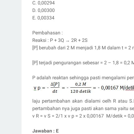
C. 0,00294
D. 0,00300
E. 0,00334
Pembahasan :
Reaksi : P + 3Q
→
2R + 2S
[P] berubah dari 2 M menjadi 1,8 M dalam t = 2 m
[P] terjadi pengurangan sebesar = 2 – 1,8 = 0,2 
P adalah reaktan sehingga pasti mengalami pen
laju pertambahan akan dialami oelh R atau S.
pertambahan nya juga pasti akan sama yaitu se
v R = v S = 2/1 x v p = 2 x 0,00167 M/detik = 0
Jawaban : E