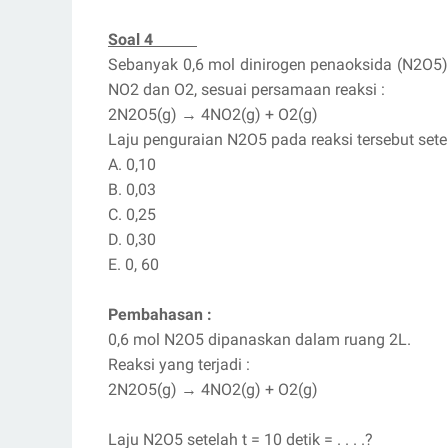
Soal 4
Sebanyak 0,6 mol dinirogen penaoksida (N2O5)
NO2 dan O2, sesuai persamaan reaksi :
2N2O5(g)
→
4NO2(g) + O2(g)
Laju penguraian N2O5 pada reaksi tersebut setela
A. 0,10
B. 0,03
C. 0,25
D. 0,30
E. 0, 60
Pembahasan :
0,6 mol N2O5 dipanaskan dalam ruang 2L.
Reaksi yang terjadi :
2N2O5(g)
→
4NO2(g) + O2(g)
Laju N2O5 setelah t = 10 detik = . . . .?