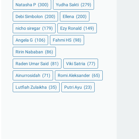
Natasha P
(300)
Yudha Sakti
(279)
Debi Simbolon
(200)
Ellena
(200)
nicho siregar
(179)
Ezy Ronald
(149)
Angela G
(106)
Fahmi HS
(98)
Ririn Nababan
(86)
Raden Umar Said
(81)
Viki Satria
(77)
Ainurrosidah
(71)
Romi Aleksander
(65)
Lutfiah Zulaikha
(35)
Putri Ayu
(23)