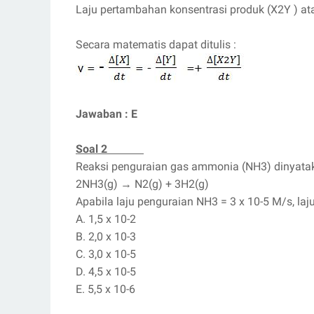
Laju pertambahan konsentrasi produk (X2Y ) ata
Secara matematis dapat ditulis :
Jawaban : E
Soal 2
Reaksi penguraian gas ammonia (NH3) dinyataka
2NH3(g)
→
N2(g) + 3H2(g)
Apabila laju penguraian NH3 = 3 x 10-5 M/s, laj
A. 1,5 x 10-2
B. 2,0 x 10-3
C. 3,0 x 10-5
D. 4,5 x 10-5
E. 5,5 x 10-6