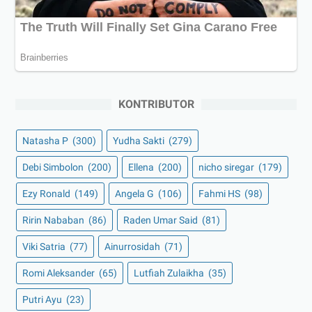
KONTRIBUTOR
Natasha P
(300)
Yudha Sakti
(279)
Debi Simbolon
(200)
Ellena
(200)
nicho siregar
(179)
Ezy Ronald
(149)
Angela G
(106)
Fahmi HS
(98)
Ririn Nababan
(86)
Raden Umar Said
(81)
Viki Satria
(77)
Ainurrosidah
(71)
Romi Aleksander
(65)
Lutfiah Zulaikha
(35)
Putri Ayu
(23)