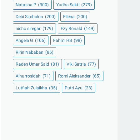
Natasha P
(300)
Yudha Sakti
(279)
Debi Simbolon
(200)
Ellena
(200)
nicho siregar
(179)
Ezy Ronald
(149)
Angela G
(106)
Fahmi HS
(98)
Ririn Nababan
(86)
Raden Umar Said
(81)
Viki Satria
(77)
Ainurrosidah
(71)
Romi Aleksander
(65)
Lutfiah Zulaikha
(35)
Putri Ayu
(23)